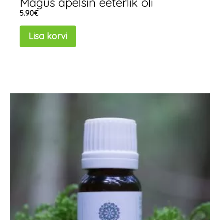
Magus apelsin eeterlik õli
5.90
€
Lisa korvi