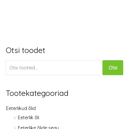
Otsi toodet
O
t
Otsi
s
i
:
Tootekategooriad
Eeterlikud õlid
Eeterlik õli
Eeterlike õlide segu