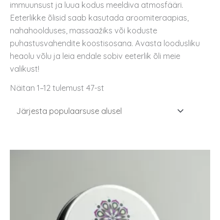
immuunsust ja luua kodus meeldiva atmosfääri.
Eeterlikke õlisid saab kasutada aroomiteraapias,
nahahoolduses, massaažiks või koduste
puhastusvahendite koostisosana. Avasta loodusliku
heaolu võlu ja leia endale sobiv eeterlik õli meie
valikust!
Näitan 1–12 tulemust 47-st