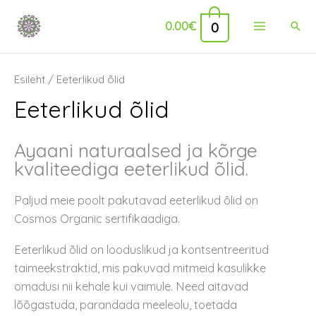
Skip
Main
0
0.00
€
Sear
to
Menu
content
Sorted
Esileht
/ Eeterlikud õlid
by
popularity
Eeterlikud õlid
Ayaani naturaalsed ja kõrge
kvaliteediga eeterlikud õlid.
Paljud meie poolt pakutavad eeterlikud õlid on
Cosmos Organic sertifikaadiga.
Eeterlikud õlid on looduslikud ja kontsentreeritud
taimeekstraktid, mis pakuvad mitmeid kasulikke
omadusi nii kehale kui vaimule. Need aitavad
lõõgastuda, parandada meeleolu, toetada