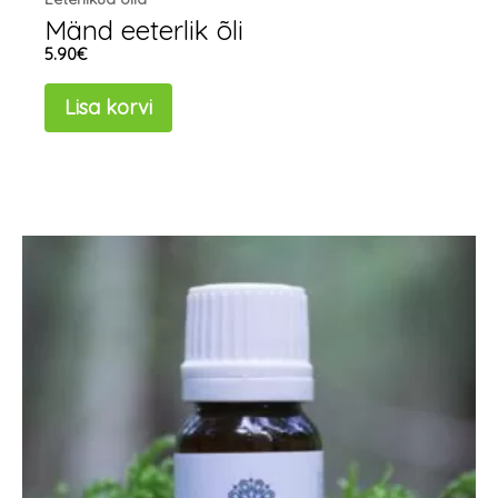
Mänd eeterlik õli
5.90
€
Lisa korvi