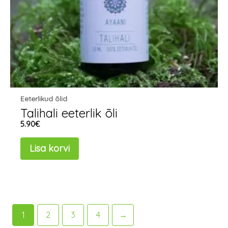
Eeterlikud õlid
Talihali eeterlik õli
5.90
€
Lisa korvi
1
2
3
4
→