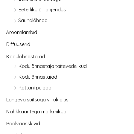
Eeterliku õli lahjendus
Saunalõhnad
Aroomilambid
Diffuuserid
Kodulõhnastajad
Kodulõhnastaja täitevedelikud
Kodulõhnastajad
Rattani pulgad
Langeva suitsuga viirukialus
Nahkkaantega märkmikud
Poolvääriskivid