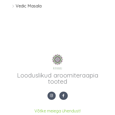
Vedic Masala
Looduslikud aroomiteraapia
tooted
I
F
n
a
s
c
t
e
a
b
g
o
Võtke meiega ühendust!
r
o