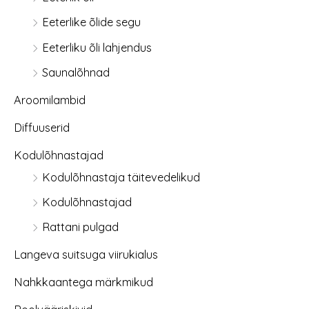
Eeterlike õlide segu
Eeterliku õli lahjendus
Saunalõhnad
Aroomilambid
Diffuuserid
Kodulõhnastajad
Kodulõhnastaja täitevedelikud
Kodulõhnastajad
Rattani pulgad
Langeva suitsuga viirukialus
Nahkkaantega märkmikud