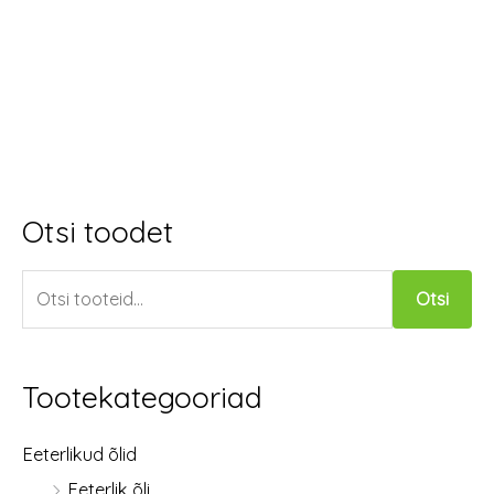
Otsi toodet
O
t
Otsi
s
i
:
Tootekategooriad
Eeterlikud õlid
Eeterlik õli