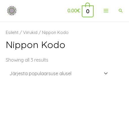
Skip
Main
0
0.00
€
Sear
to
Menu
content
Sorted
Esileht
/
Viirukid
/ Nippon Kodo
by
popularity
Nippon Kodo
Showing all 3 results