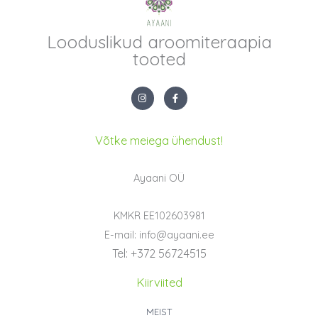
Looduslikud aroomiteraapia
tooted
I
F
n
a
s
c
t
e
a
b
g
o
Võtke meiega ühendust!
r
o
a
k
m
-
f
Ayaani OÜ
KMKR EE102603981
E-mail: info@ayaani.ee
Tel: +372 56724515
Kiirviited
MEIST