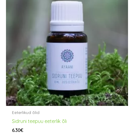
Eeterlikud õlid
Sidruni teepuu eeterlik õli
6.30
€