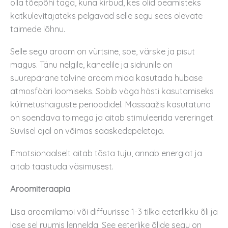
olla tõepõhi taga, kuna kirbud, kes olid peamisteks
katkulevitajateks pelgavad selle segu sees olevate
taimede lõhnu.
Selle segu aroom on vürtsine, soe, värske ja pisut
magus. Tänu nelgile, kaneelile ja sidrunile on
suurepärane talvine aroom mida kasutada hubase
atmosfääri loomiseks. Sobib väga hästi kasutamiseks
külmetushaiguste perioodidel. Massaažis kasutatuna
on soendava toimega ja aitab stimuleerida vereringet.
Suvisel ajal on võimas sääskedepeletaja.
Emotsionaalselt aitab tõsta tuju, annab energiat ja
aitab taastuda väsimusest.
Aroomiteraapia
Lisa aroomilampi või diffuurisse 1-3 tilka eeterlikku õli ja
lase sel ruumis lennelda. See eeterlike õlide segu on