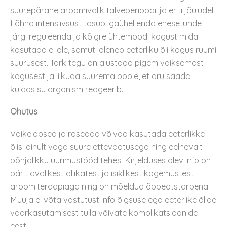
suurepärane aroomivalik talveperioodil ja eriti jõuludel.
Lõhna intensiivsust tasub igaühel enda enesetunde
järgi reguleerida ja kõigile ühtemoodi kogust mida
kasutada ei ole, samuti oleneb eeterliku õli kogus ruumi
suurusest. Tark tegu on alustada pigem väiksemast
kogusest ja liikuda suurema poole, et aru saada
kuidas su organism reageerib.
Ohutus
Väikelapsed ja rasedad võivad kasutada eeterlikke
õlisi ainult väga suure ettevaatusega ning eelnevalt
põhjalikku uurimustööd tehes. Kirjelduses olev info on
pärit avalikest allikatest ja isiklikest kogemustest
aroomiteraapiaga ning on mõeldud õppeotstarbena.
Müüja ei võta vastutust info õigsuse ega eeterlike õlide
väärkasutamisest tulla võivate komplikatsioonide
eest.