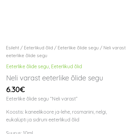
Esileht
/
Eeterlikud õlid
/
Eeterlike õlide segu
/ Neli varast
eeterlike õlide segu
Eeterlike õlide segu
,
Eeterlikud õlid
Neli varast eeterlike õlide segu
6.30
€
Eeterlike õlide segu “Neli varast”
Koostis: kaneelikoore ja-lehe, rosmariini, nelgi,
eukalüpti ja sidruni eeterlikud õlid
Suurus: 10ml