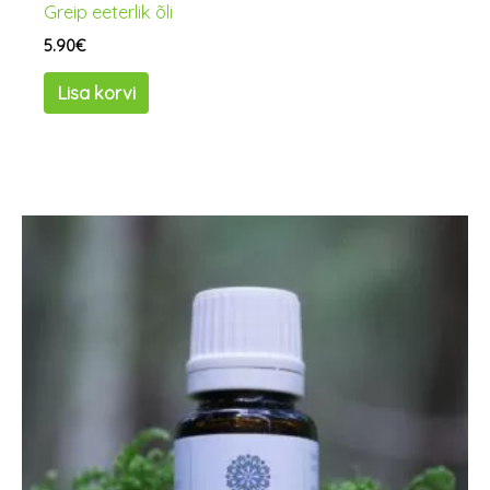
Greip eeterlik õli
5.90
€
Lisa korvi