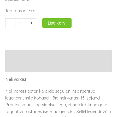
Tootjamaa: Eesti
-
+
Lisa korvi
Kirjeldus
Arvustused (0)
Neli varast
Neli varast eeterlike õlide segu on inspireeritud
legendist, mille kohaselt lõid neli varast 15. sajandi
Prantsusmaal spetsiaalse segu, et nad katkuhaigete
tagant varastades ise ei haigestuks. Sellel legendil võib