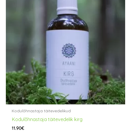
Kodulõhnastaja täitevedelikud
Kodulõhnastaja täitevedelik kirg
11.90
€