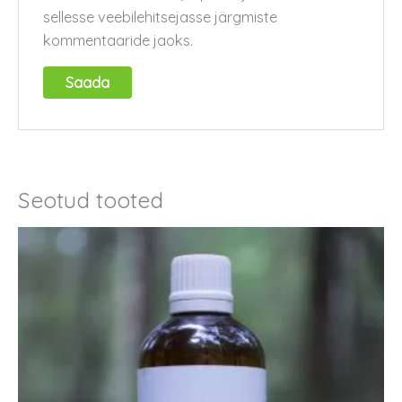
sellesse veebilehitsejasse järgmiste
kommentaaride jaoks.
Seotud tooted