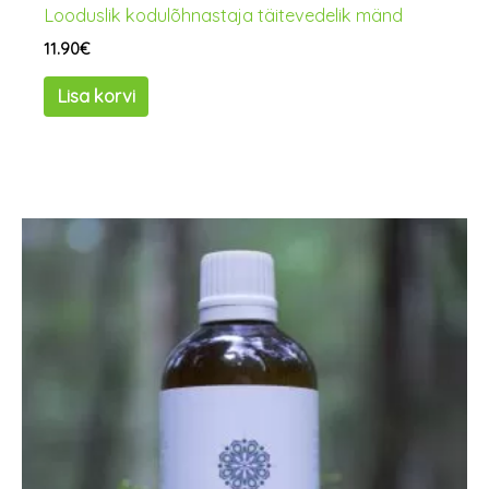
Looduslik kodulõhnastaja täitevedelik mänd
11.90
€
Lisa korvi