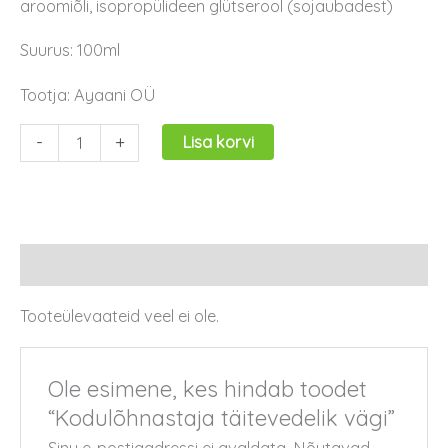
aroomiõli, isopropülideen glütserool (sojaubadest)
Suurus: 100ml
Tootja: Ayaani OÜ
-
+
Lisa korvi
Arvustused (0)
Tooteülevaateid veel ei ole.
Ole esimene, kes hindab toodet
“Kodulõhnastaja täitevedelik vägi”