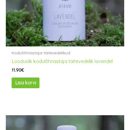
Kodulõhnastaja täitevedelikud
Looduslik kodulõhnastaja täitevedelik lavendel
11.90
€
Lisa korvi