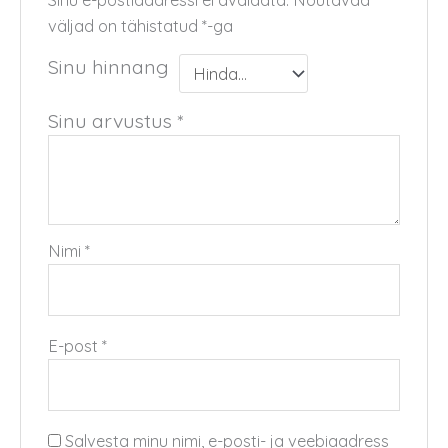
Sinu e-postiaadressi ei avaldata.
Nõutavad
väljad on tähistatud
*
-ga
Sinu hinnang
Sinu arvustus
*
Nimi
*
E-post
*
Salvesta minu nimi, e-posti- ja veebiaadress