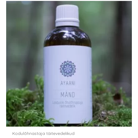
Kodulõhnastaja täitevedelikud