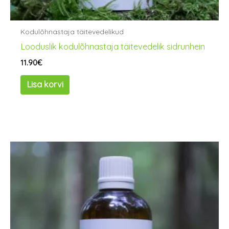
Kodulõhnastaja täitevedelikud
Looduslik kodulõhnastaja täitevedelik sidrunhein
11.90
€
Lisa korvi