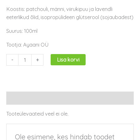
Koostis: patchouli, männi, viirukipuu ja lavendli
eeterlikud õlid, isopropülideen glütserool (sojaubadest)
Suurus: 100ml
Tootja: Ayaani OÜ
-
+
Lisa korvi
Arvustused (0)
Tooteülevaateid veel ei ole.
Ole esimene, kes hindab toodet