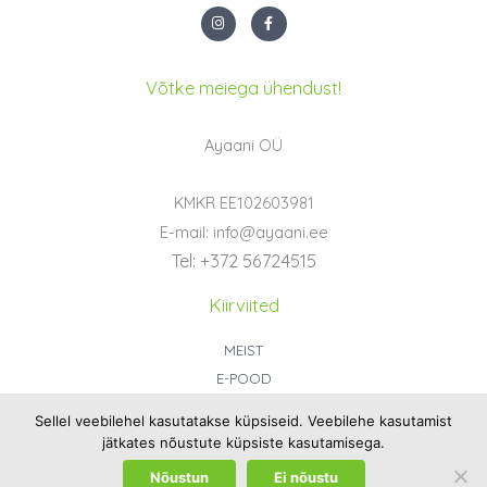
I
F
n
a
s
c
t
e
a
b
g
o
Võtke meiega ühendust!
r
o
a
k
m
-
f
Ayaani OÜ
KMKR EE102603981
E-mail: info@ayaani.ee
Tel: +372 56724515
Kiirviited
MEIST
E-POOD
KONTAKT
Sellel veebilehel kasutatakse küpsiseid. Veebilehe kasutamist
ÜLD- JA OSTUTINGIMUSED
jätkates nõustute küpsiste kasutamisega.
PRIVAATSUSPOLIITIKA
Nõustun
Ei nõustu