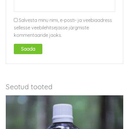
Salvesta minu nimi, e-posti- ja veebiaadress
sellesse veebilehitsejasse järgmiste
kommentaaride jaoks.
Seotud tooted