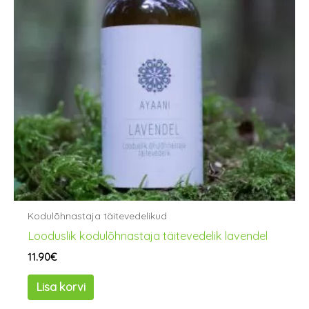
Kodulõhnastaja täitevedelikud
Looduslik kodulõhnastaja täitevedelik lavendel
11.90
€
Lisa korvi