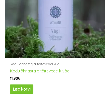
Kodulõhnastaja täitevedelikud
Kodulõhnastaja täitevedelik vägi
11.90
€
Lisa korvi