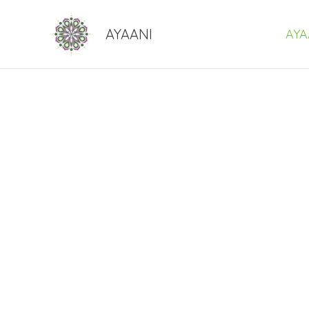
Skip
to
AYAANI
AYA
content