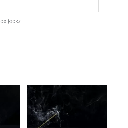
ide jaoks.