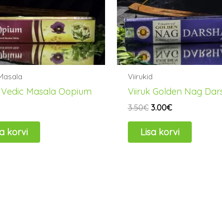
Masala
Viirukid
k Vedic Masala Oopium
Viiruk Golden Nag Dar
3.50
€
3.00
€
sa korvi
Lisa korvi