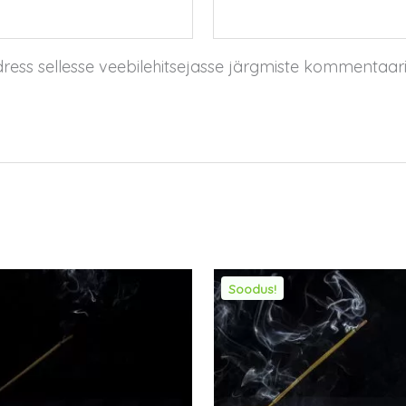
dress sellesse veebilehitsejasse järgmiste kommentaar
Soodus!