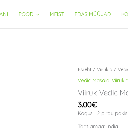
ANI
POOD
MEIST
EDASIMÜÜJAD
KO
Viiruk
Esileht
/
Viirukid
/
Vedi
Vedic
Vedic Masala
,
Viiruki
Masala
Viiruk Vedic M
Jasmiin
kogus
3.00
€
Kogus: 12 pirdu paki
Tootjamaa: India