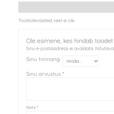
Arvustused (0)
Tooteülevaateid veel ei ole.
Ole esimene, kes hindab toodet
Sinu e-postiaadressi ei avaldata.
Nõutavad
Sinu hinnang
Sinu arvustus
*
Nimi
*