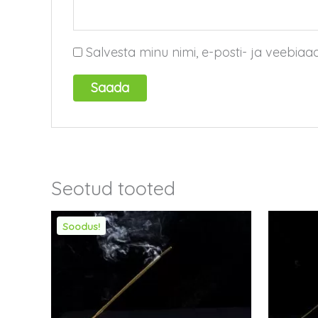
Salvesta minu nimi, e-posti- ja veebiaa
Seotud tooted
Soodus!