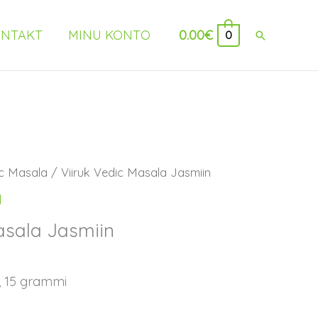
NTAKT
MINU KONTO
0.00
€
Search
0
c Masala
/ Viiruk Vedic Masala Jasmiin
d
asala Jasmiin
s, 15 grammi