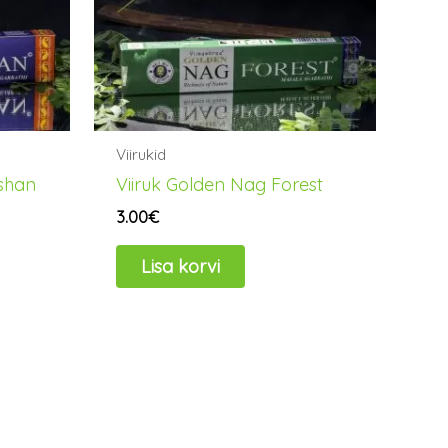
Viirukid
shan
Viiruk Golden Nag Forest
3.00
€
Lisa korvi