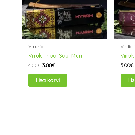
Viirukid
Vedic 
Viiruk Tribal Soul Mürr
Viiru
4.00
€
3.00
€
3.00
€
Lisa korvi
Li