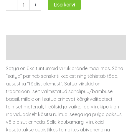
-
+
Lisa korvi
Kirjeldus
Arvustused (0)
Satya on üks tuntumaid viirukibrände maailmas. Sõna
“satya” pärineb sanskriti keelest ning tähistab tõde,
ausust ja “tõelist olemust”. Satya viirukid on
traditsiooniliselt valmistatud sandlipuu/bambuse
baasil, millele on lisatud erinevat kõrgkvaliteetset
taimset materjali, lilleõlisid ja vaike. Iga viirukipulk on
individuaalselt käsitsi rullitud, seega iga pulga paksus
võib pisut erineda. Selle kaubamärgi viirukeid
kasutatakse budistlikes templites abivahendina