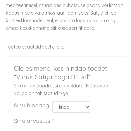
mediteerimisel, rituaalides puhastuse osana või lihtsalt
kodus meeldiva atmosfääri loomiseks. Satya ei tee
katseid loomade peal, ei kasuta lapstööjõudu ning
omab keskkonnahoidlikkuse sertifikaate.
Tooteülevaateid veel ei ole.
Ole esimene, kes hindab toodet
“Viiruk Satya Yoga Ritual”
Sinu e-postiaadressi ei avaldata.
Nõutavad
väljad on tähistatud
*
-ga
Sinu hinnang
Sinu arvustus
*