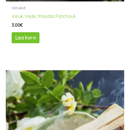
Viirukid
Viiruk Vedic Masala Patchouli
3.00
€
Lisa korvi