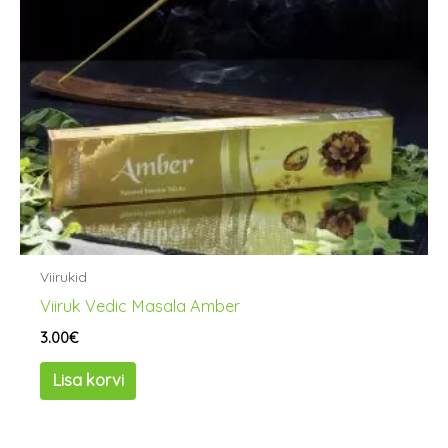
Viirukid
Viiruk Vedic Masala Amber
3.00
€
Lisa korvi