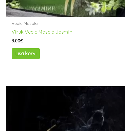
Vedic Masala
Viiruk Vedic Masala Jasmiin
3.00
€
Lisa korvi