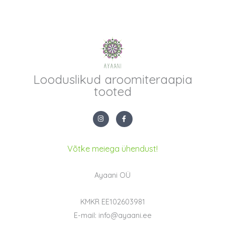
Looduslikud aroomiteraapia
tooted
I
F
n
a
s
c
t
e
a
b
g
o
Võtke meiega ühendust!
r
o
a
k
m
-
f
Ayaani OÜ
KMKR EE102603981
E-mail: info@ayaani.ee