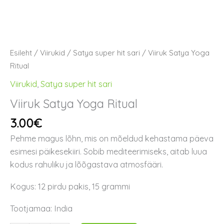
Esileht
/
Viirukid
/
Satya super hit sari
/ Viiruk Satya Yoga
Ritual
Viirukid
,
Satya super hit sari
Viiruk Satya Yoga Ritual
3.00
€
Pehme magus lõhn, mis on mõeldud kehastama päeva
esimesi päikesekiiri. Sobib mediteerimiseks, aitab luua
kodus rahuliku ja lõõgastava atmosfääri.
Kogus: 12 pirdu pakis, 15 grammi
Tootjamaa: India