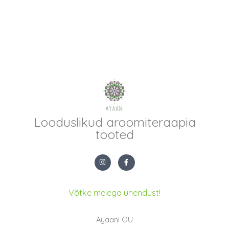
Looduslikud aroomiteraapia
tooted
I
F
n
a
s
c
t
e
a
b
g
o
Võtke meiega ühendust!
r
o
a
k
m
-
f
Ayaani OÜ