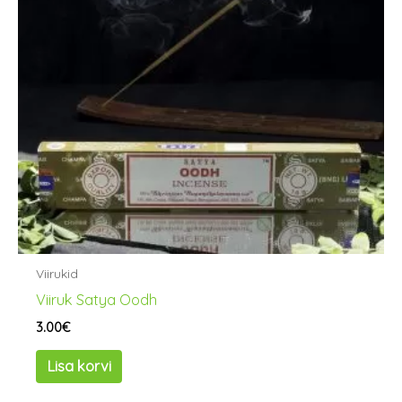
Viirukid
Viiruk Satya Oodh
3.00
€
Lisa korvi