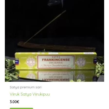
Satya premium sari
Viiruk Satya Viirukipuu
3.00
€