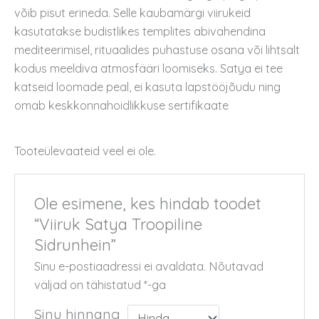
võib pisut erineda. Selle kaubamärgi viirukeid
kasutatakse budistlikes templites abivahendina
mediteerimisel, rituaalides puhastuse osana või lihtsalt
kodus meeldiva atmosfääri loomiseks. Satya ei tee
katseid loomade peal, ei kasuta lapstööjõudu ning
omab keskkonnahoidlikkuse sertifikaate
Tooteülevaateid veel ei ole.
Ole esimene, kes hindab toodet
“Viiruk Satya Troopiline
Sidrunhein”
Sinu e-postiaadressi ei avaldata.
Nõutavad
väljad on tähistatud
*
-ga
Sinu hinnang