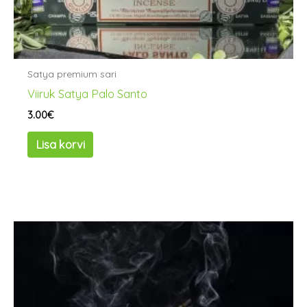
Satya premium sari
Viiruk Satya Palo Santo
3.00
€
Lisa korvi