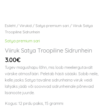
Esileht
/
Viirukid
/
Satya premium sari
/ Viiruk Satya
Troopiline Sidrunhein
Satya premium sari
Viiruk Satya Troopiline Sidrunhein
3.00
€
Tugev magushapu lõhn, mis loob meeliergutavalt
värske atmosfääri. Peletab hästi sääski. Sobib neile,
kelle jaoks Satya tavaline sidrunheina viiruk veidi
lahjaks jääb või soovivad sidrunheinale põnevaid
lisanoote juurde.
Kogus: 12 pirdu pakis, 15 grammi