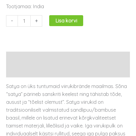
Tootjamaa: India
-
+
Lisa korvi
Kirjeldus
Arvustused (0)
Satya on üks tuntumaid viirukibrände maailmas. Sõna
“satya” pärineb sanskriti keelest ning tähistab tõde,
ausust ja “tõelist olemust”. Satya viirukid on
traditsiooniliselt valmistatud sandlipuu/bambuse
baasil, millele on lisatud erinevat kõrgkvaliteetset
taimset materjali, lilleõlisid ja vaike. Iga viirukipulk on
individuaalselt käsitsi rullitud, seega iga pulga paksus