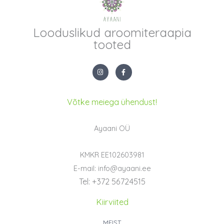
Looduslikud aroomiteraapia
tooted
I
F
n
a
s
c
t
e
a
b
g
o
Võtke meiega ühendust!
r
o
a
k
m
-
f
Ayaani OÜ
KMKR EE102603981
E-mail: info@ayaani.ee
Tel: +372 56724515
Kiirviited
MEIST