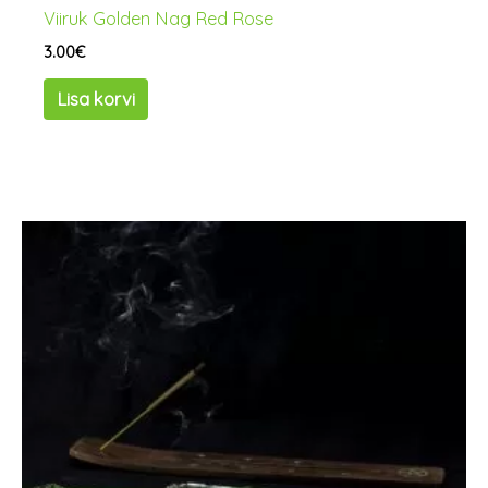
Viiruk Golden Nag Red Rose
3.00
€
Lisa korvi