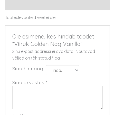
Arvustused (0)
Tooteülevaateid veel ei ole.
Ole esimene, kes hindab toodet
“Viiruk Golden Nag Vanilla”
Sinu e-postiaadressi ei avaldata.
Nõutavad
väljad on tähistatud
*
-ga
Sinu hinnang
Sinu arvustus
*