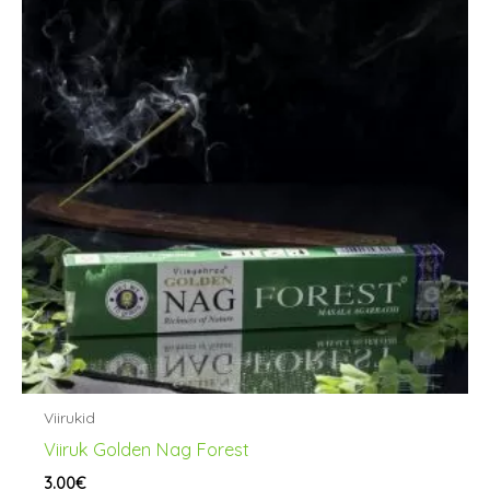
Viirukid
Viiruk Golden Nag Forest
3.00
€