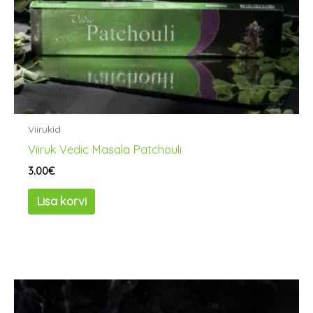
Viirukid
Viiruk Vedic Masala Patchouli
3.00
€
Lisa korvi