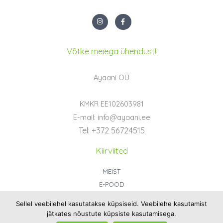
I
F
n
a
s
c
t
e
a
b
g
o
Võtke meiega ühendust!
r
o
a
k
m
-
f
Ayaani OÜ
KMKR EE102603981
E-mail: info@ayaani.ee
Tel: +372 56724515
Kiirviited
MEIST
E-POOD
KONTAKT
Sellel veebilehel kasutatakse küpsiseid. Veebilehe kasutamist
ÜLD- JA OSTUTINGIMUSED
jätkates nõustute küpsiste kasutamisega.