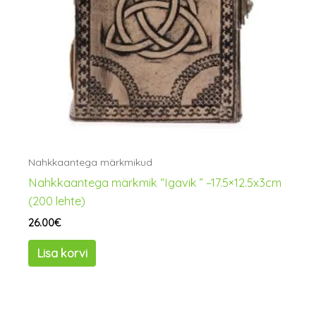
Nahkkaantega märkmikud
Nahkkaantega märkmik “Igavik ” –17.5×12.5x3cm
(200 lehte)
26.00
€
Lisa korvi