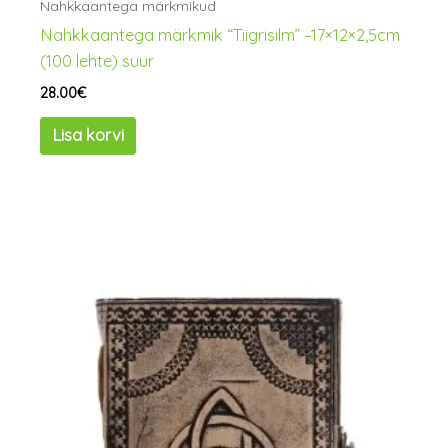
Nahkkaantega märkmikud
Nahkkaantega märkmik “Tiigrisilm” –17×12×2,5cm
(100 lehte) suur
28.00
€
Lisa korvi