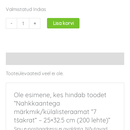
Valmistatud Indias
-
+
Lisa korvi
Arvustused (0)
Tooteülevaateid veel ei ole.
Ole esimene, kes hindab toodet
“Nahkkaantega
märkmik/külalisteraamat “7
tšakrat” – 25×32.5 cm (200 lehte)”
Sinu e-postiaadressi ei avaldata.
Nõutavad