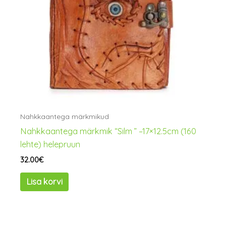
Nahkkaantega märkmikud
Nahkkaantega märkmik “Silm ” –17×12.5cm (160
lehte) helepruun
32.00
€
Lisa korvi