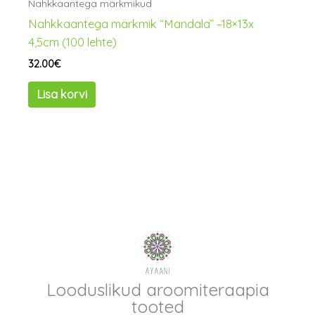
Nahkkaantega märkmikud
Nahkkaantega märkmik “Mandala” –18×13x
4,5cm (100 lehte)
32.00
€
Lisa korvi
Looduslikud aroomiteraapia
tooted