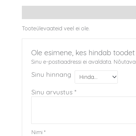
Arvustused (0)
Tooteülevaateid veel ei ole.
Ole esimene, kes hindab toodet 
Sinu e-postiaadressi ei avaldata.
Nõutavad
Sinu hinnang
Sinu arvustus
*
Nimi
*