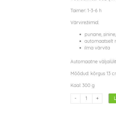
Taimer: 1-3-6 h
Värvirežiimid:
punane, sinine, 
automaatselt
ilma värvita
Automaatne väljalülitu
Mõõdud: kõrgus 13 c
Kaal: 300 g
L
-
+