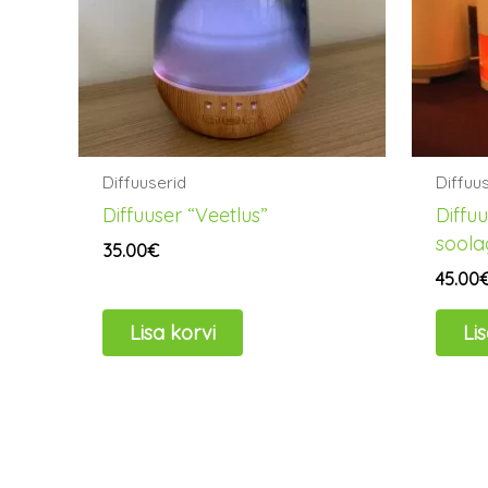
Diffuuserid
Diffuu
Diffuuser “Veetlus”
Diffu
soola
35.00
€
45.00
Lisa korvi
Li