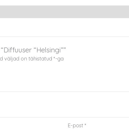
“Diffuuser “Helsingi””
 väljad on tähistatud
*
-ga
E-post
*