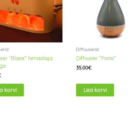
serid
Diffuuserid
user “Blaze” himaalaja
Diffuuser “Pariis”
ga
35.00
€
€
sa korvi
Lisa korvi