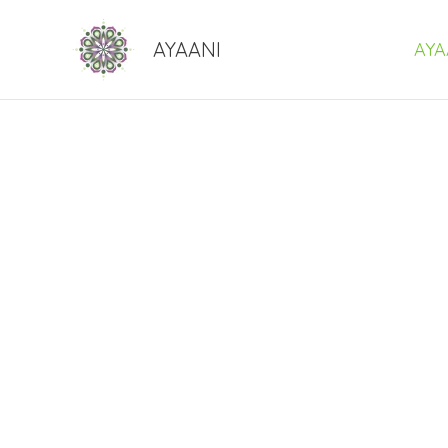
Skip
to
AYAANI
AYA
content