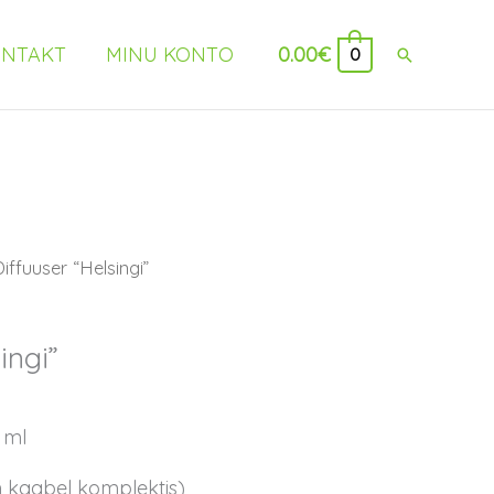
NTAKT
MINU KONTO
0.00
€
Search
0
iffuuser “Helsingi”
ingi”
 ml
m kaabel komplektis)