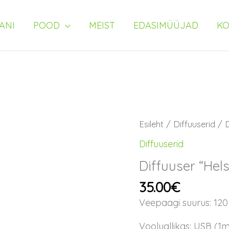
ANI
POOD
MEIST
EDASIMÜÜJAD
KO
Diffuuser
Esileht
/
Diffuuserid
/ D
"Helsingi"
Diffuuserid
kogus
Diffuuser “Hels
35.00
€
Veepaagi suurus: 120
Vooluallikas: USB (1