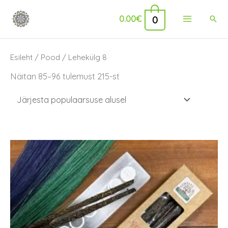
Skip
Main
0
0.00
€
Sear
to
Menu
content
Sorted
Esileht
/
Pood
/ Lehekülg 8
by
popularity
Näitan 85–96 tulemust 215-st