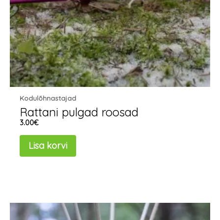
Kodulõhnastajad
Rattani pulgad roosad
3.00
€
Lisa korvi