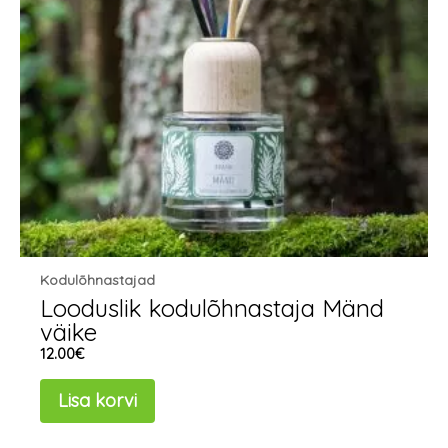
Kodulõhnastajad
Looduslik kodulõhnastaja Mänd
väike
12.00
€
Lisa korvi