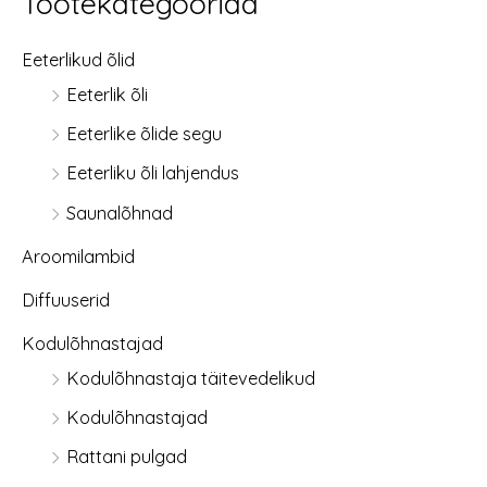
Tootekategooriad
Eeterlikud õlid
Eeterlik õli
Eeterlike õlide segu
Eeterliku õli lahjendus
Saunalõhnad
Aroomilambid
Diffuuserid
Kodulõhnastajad
Kodulõhnastaja täitevedelikud
Kodulõhnastajad
Rattani pulgad