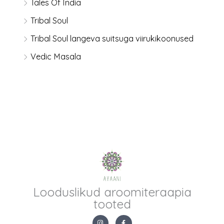
Tales Of India
Tribal Soul
Tribal Soul langeva suitsuga viirukikoonused
Vedic Masala
Looduslikud aroomiteraapia
tooted
I
F