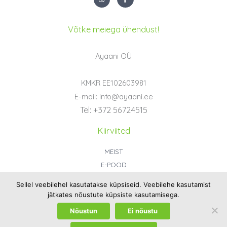
n
a
s
c
t
e
a
b
g
o
Võtke meiega ühendust!
r
o
a
k
m
-
f
Ayaani OÜ
KMKR EE102603981
E-mail: info@ayaani.ee
Tel: +372 56724515
Kiirviited
MEIST
E-POOD
KONTAKT
Sellel veebilehel kasutatakse küpsiseid. Veebilehe kasutamist
ÜLD- JA OSTUTINGIMUSED
jätkates nõustute küpsiste kasutamisega.
PRIVAATSUSPOLIITIKA
Nõustun
Ei nõustu
Autoriõigused © 2026 Ayaani OÜ