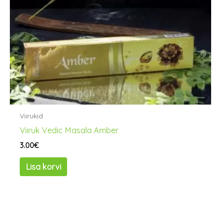
Viirukid
Viiruk Vedic Masala Amber
3.00
€
Lisa korvi