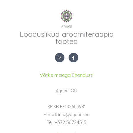
Looduslikud aroomiteraapia
tooted
I
F
n
a
s
c
t
e
a
b
g
o
Võtke meiega ühendust!
r
o
a
k
m
-
f
Ayaani OÜ
KMKR EE102603981
E-mail: info@ayaani.ee
Tel: +372 56724515