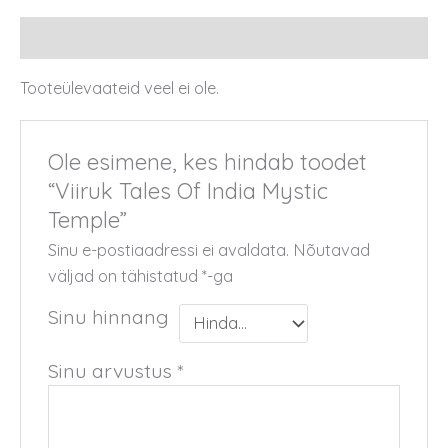
Arvustused (0)
Tooteülevaateid veel ei ole.
Ole esimene, kes hindab toodet
“Viiruk Tales Of India Mystic
Temple”
Sinu e-postiaadressi ei avaldata.
Nõutavad
väljad on tähistatud
*
-ga
Sinu hinnang
Sinu arvustus
*