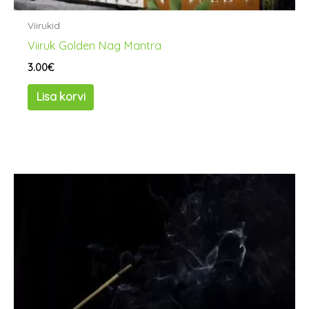
Viirukid
Viiruk Golden Nag Mantra
3.00
€
Lisa korvi